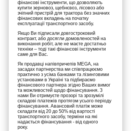
фінансові інструменти, що дозволяють
купити зерновоз, щебнєвоз, лісовоз або
зчіпний пристрій для трактора без значних
фінансових вкладень на початку
експлуатації транспортного засобу.
Якщо Ви підписали довгостроковий
контракт, або досягли домовленостей на
виконання робіт, але не маєте достатньо
техніки – тоді такі фінансові інструменти
саме для Вас.
Як продавці напівпричепів MEGA, на
засадах партнерства ми співпрацюємо
практично з усіма банками та лізинговими
установами в Україні та підбираємо
фінансового партнера згідно Ваших вимог
та можливостей щодо фінансування. З
нами Ви отримуєте прозорі та зрозумілі
складові платежів протягом усього періоду
фінансування. Авансовий платіж може
складати від 20 до 50% від вартості
транспортного засобу, терміни на які
надається фінансування - від одного
року.