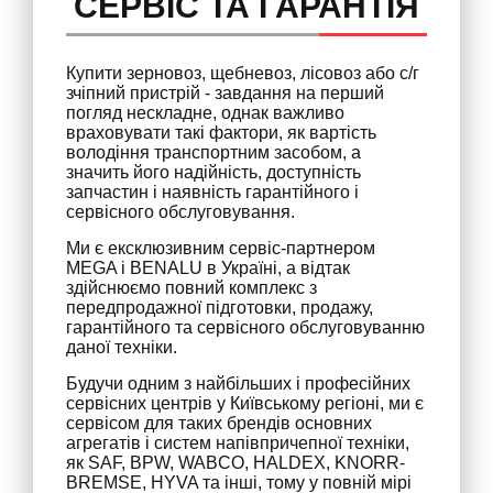
СЕРВІС ТА ГАРАНТІЯ
Купити зерновоз, щебневоз, лісовоз або с/г
зчіпний пристрій - завдання на перший
погляд нескладне, однак важливо
враховувати такі фактори, як вартість
володіння транспортним засобом, а
значить його надійність, доступність
запчастин і наявність гарантійного і
сервісного обслуговування.
Ми є ексклюзивним сервіс-партнером
MEGA і BENALU в Україні, а відтак
здійснюємо повний комплекс з
передпродажної підготовки, продажу,
гарантійного та сервісного обслуговуванню
даної техніки.
Будучи одним з найбільших і професійних
сервісних центрів у Київському регіоні, ми є
сервісом для таких брендів основних
агрегатів і систем напівпричепної техніки,
як SAF, BPW, WABCO, HALDEX, KNORR-
BREMSE, HYVA та інші, тому у повній мірі